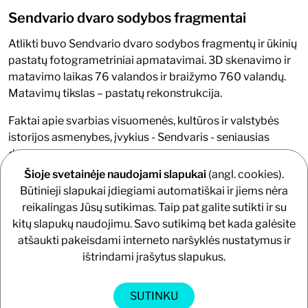
Sendvario dvaro sodybos fragmentai
Atlikti buvo Sendvario dvaro sodybos fragmentų ir ūkinių
pastatų fotogrametriniai apmatavimai. 3D skenavimo ir
matavimo laikas 76 valandos ir braižymo 760 valandų.
Matavimų tikslas – pastatų rekonstrukcija.
Faktai apie svarbias visuomenės, kultūros ir valstybės
istorijos asmenybes, įvykius - Sendvaris - seniausias
dvaras Klaipėdos apylinkėse. Jo ištakos - nuo 1376 m.
Pradžioje tai galėjo būti tik aptvaras, kuriame laikyti
Šioje svetainėje naudojami slapukai
(angl. cookies).
gyvuliai Klaipėdos pilies įgulai. Vėliau šalia jo buvo
Būtinieji slapukai įdiegiami automatiškai ir jiems nėra
pastatyti administraciniai-gyvenamieji pastatai juos
reikalingas Jūsų sutikimas. Taip pat galite sutikti ir su
aptarnavusiems žmonėms bei ūkiniai statiniai. XVII a.
kitų slapukų naudojimu. Savo sutikimą bet kada galėsite
Sendvarį valdė Jakobas Tiede, Friedrich Werner.
atšaukti pakeisdami interneto naršyklės nustatymus ir
Pastarasis save kildino iš kilmingos Werner von Ursel
ištrindami įrašytus slapukus.
giminės, tarp kurių būta ir Ordino magistrų. 1723 m. buvo
įkurtas naujas administracinis vienetas - Sendvario
SUTINKU
valsčius. Jis nebuvo tiesiogiai valdomas, bet išnuomotas.