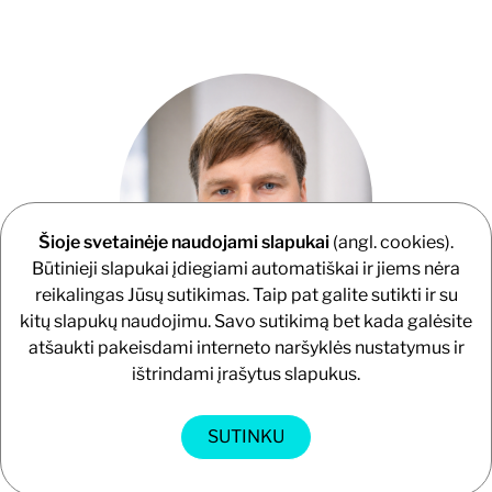
Šioje svetainėje naudojami slapukai
(angl. cookies).
Būtinieji slapukai įdiegiami automatiškai ir jiems nėra
reikalingas Jūsų sutikimas. Taip pat galite sutikti ir su
kitų slapukų naudojimu. Savo sutikimą bet kada galėsite
atšaukti pakeisdami interneto naršyklės nustatymus ir
Direktorius
ištrindami įrašytus slapukus.
TAUTVYDAS VIRKUTIS
+37067772745
SUTINKU
tautvydas.virkutis@gistama.lt