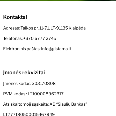
Kontaktai
Adresas: Taikos pr. 11-71, LT-91135 Klaipėda
Telefonas: +370 6777 2745
Elektroninis paštas: info@gistama.lt
Įmonės rekvizitai
Įmonės kodas: 303170808
PVM kodas : LT100008962317
Atsiskaitomoji sąskaita: AB “Šiaulių Bankas”
LT777180500015467949