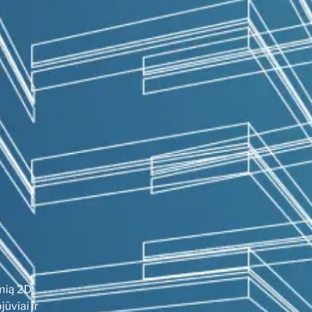
amią 2D
ūviai ir