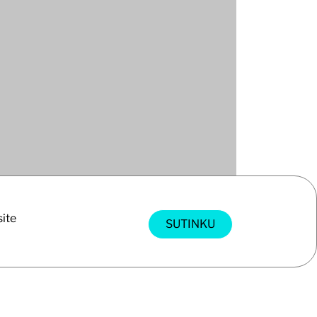
site
SUTINKU
kų debesies tankį duomenų rinkimo etape, taip
umo lygį. Planuojant į priekį galima sutaupyti
aujančių pakartotinių apsilankymų objekte. Tai
 gauti didžiausią pranašumą iš taškų debesų
o. Mūsų 2D CAD paslaugos apima fasadų