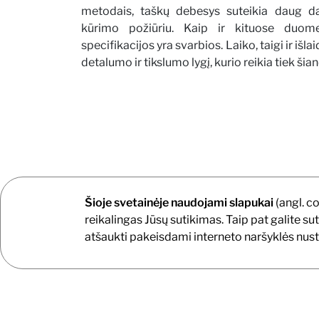
metodais, taškų debesys suteikia daug 
kūrimo požiūriu. Kaip ir kituose duom
specifikacijos yra svarbios. Laiko, taigi ir išl
detalumo ir tikslumo lygį, kurio reikia tiek šiand
Šioje svetainėje naudojami slapukai
(angl. c
reikalingas Jūsų sutikimas. Taip pat galite su
atšaukti pakeisdami interneto naršyklės nust