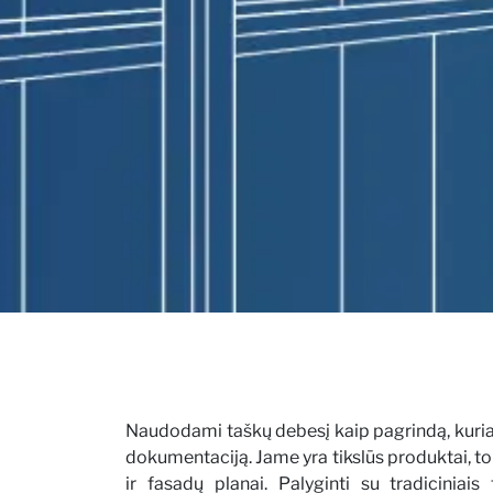
Naudodami taškų debesį kaip pagrindą, kuriam
dokumentaciją. Jame yra tikslūs produktai, tok
ir fasadų planai. Palyginti su tradicinia