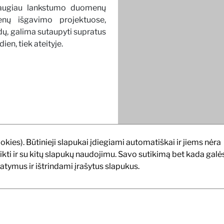
daugiau lankstumo duomenų
enų išgavimo projektuose,
aidų, galima sutaupyti supratus
ien, tiek ateityje.
ookies). Būtinieji slapukai įdiegiami automatiškai ir jiems nėra
tikti ir su kitų slapukų naudojimu. Savo sutikimą bet kada galė
atymus ir ištrindami įrašytus slapukus.
Specifikacijos nustatys taš
pat galutinio produkto detal
brangių ir daug laiko reikal
leis galutiniam vartotojui
technologijos naudojim