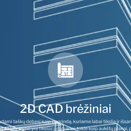
2D CAD brėžiniai
ami taškų debesį kaip pagrindą, kuriame labai tikslią ir išs
taciją. Jame yra tikslūs produktai, tokie kaip aukštų planai, pj