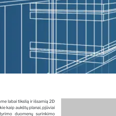
e labai tikslią ir išsamią 2D
ie kaip aukštų planai, pjūviai
is tyrimo duomenų surinkimo