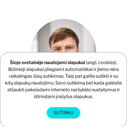
Šioje svetainėje naudojami slapukai
(angl. cookies).
Būtinieji slapukai įdiegiami automatiškai ir jiems nėra
reikalingas Jūsų sutikimas. Taip pat galite sutikti ir su
kitų slapukų naudojimu. Savo sutikimą bet kada galėsite
atšaukti pakeisdami interneto naršyklės nustatymus ir
Direktorius
ištrindami įrašytus slapukus.
TAUTVYDAS VIRKUTIS
+37067772745
SUTINKU
tautvydas.virkutis@gistama.lt