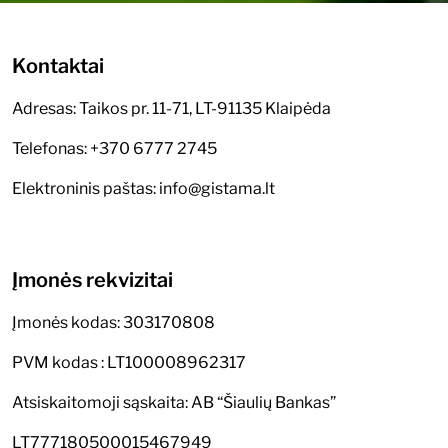
Kontaktai
Adresas: Taikos pr. 11-71, LT-91135 Klaipėda
Telefonas: +370 6777 2745
Elektroninis paštas: info@gistama.lt
Įmonės rekvizitai
Įmonės kodas: 303170808
PVM kodas : LT100008962317
Atsiskaitomoji sąskaita: AB “Šiaulių Bankas”
LT777180500015467949