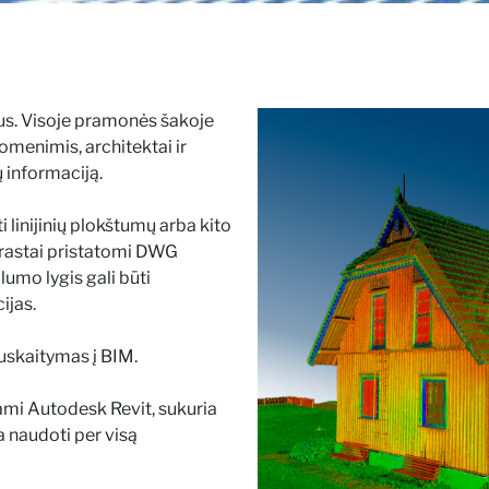
mus. Visoje pramonės šakoje
omenimis, architektai ir
ų informaciją.
 linijinių plokštumų arba kito
prastai pristatomi DWG
lumo lygis gali būti
ijas.
uskaitymas į BIM.
iami Autodesk Revit, sukuria
a naudoti per visą