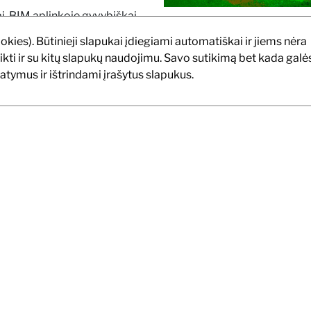
tai, BIM aplinkoje gyvybiškai
resuotųjų šalių reikalavimus.
ookies). Būtinieji slapukai įdiegiami automatiškai ir jiems nėra
o pirmą dieną, bus naudinga
tikti ir su kitų slapukų naudojimu. Savo sutikimą bet kada galė
atymus ir ištrindami įrašytus slapukus.