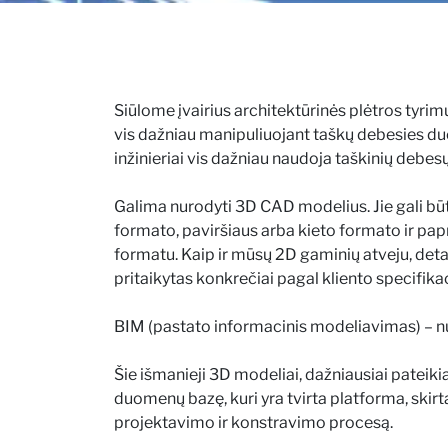
Siūlome įvairius architektūrinės plėtros tyri
vis dažniau manipuliuojant taškų debesies du
inžinieriai vis dažniau naudoja taškinių debes
Galima nurodyti 3D CAD modelius. Jie gali būti
formato, paviršiaus arba kieto formato ir pa
formatu. Kaip ir mūsų 2D gaminių atveju, deta
pritaikytas konkrečiai pagal kliento specifikac
BIM (pastato informacinis modeliavimas) – n
Šie išmanieji 3D modeliai, dažniausiai pateik
duomenų bazę, kuri yra tvirta platforma, skirt
projektavimo ir konstravimo procesą.